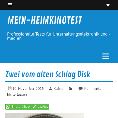
Skip
to
content
MEIN-HEIMKINOTEST
Professionelle Tests für Unterhaltungselektronik und -
medien
Zwei vom alten Schlag Disk
10. November 2015
Caine
Kommentar
hinterlassen
Share this on WhatsApp