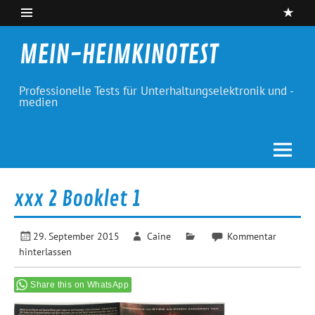
Skip
to
content
MEIN-HEIMKINOTEST
Professionelle Tests für Unterhaltungselektronik und -
medien
xxx 2 Booklet 1
29. September 2015
Caine
Kommentar
hinterlassen
Share this on WhatsApp