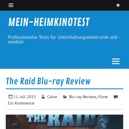
Skip
to
content
MEIN-HEIMKINOTEST
Professionelle Tests für Unterhaltungselektronik und -
medien
The Raid Blu-ray Review
11. Juli 2015
Caine
Blu-ray Reviews
,
Filme
Ein Kommentar