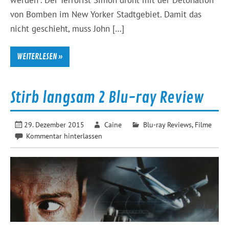
werden“. Der Terrorist Simon droht mit der Detonation
von Bomben im New Yorker Stadtgebiet. Damit das
nicht geschieht, muss John […]
WEITERLESEN »
Stirb langsam 2 Blu-ray Review
29. Dezember 2015
Caine
Blu-ray Reviews
,
Filme
Kommentar hinterlassen