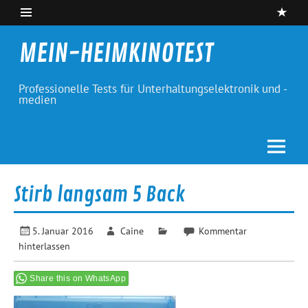
Skip
to
content
MEIN-HEIMKINOTEST
Professionelle Tests für Unterhaltungselektronik und -
medien
Stirb langsam 5 Back
5. Januar 2016
Caine
Kommentar
hinterlassen
Share this on WhatsApp