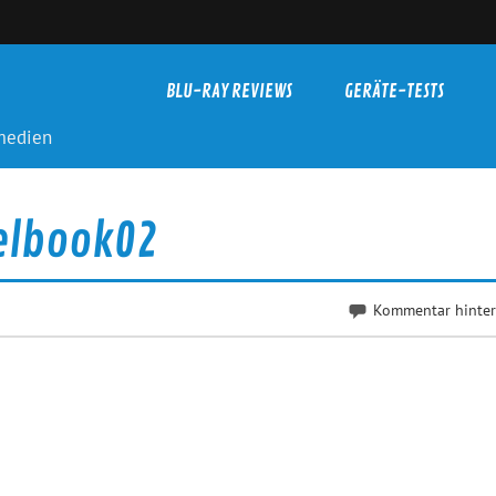
BLU-RAY REVIEWS
GERÄTE-TESTS
-medien
eelbook02
Kommentar hinter