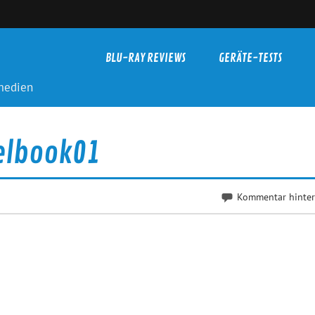
BLU-RAY REVIEWS
GERÄTE-TESTS
-medien
eelbook01
Kommentar hinter