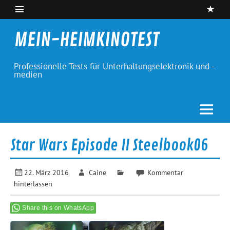
Skip
to
content
MEIN-HEIMKINOTEST
Professionelle Tests für Unterhaltungselektronik und -
medien
Star Wars Episode II Steelbook06
22. März 2016
Caine
Kommentar
hinterlassen
Share this on WhatsApp