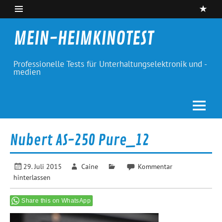
Skip
to
content
MEIN-HEIMKINOTEST
Professionelle Tests für Unterhaltungselektronik und -
medien
Nubert AS-250 Pure_12
29. Juli 2015
Caine
Kommentar
hinterlassen
Share this on WhatsApp