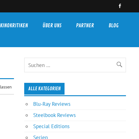
KINOKRITIKEN
ÜBER UNS
PARTNER
BLOG
lassen
ALLE KATEGORIEN
Blu-Ray Reviews
Steelbook Reviews
Special Editions
Serien