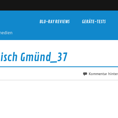
BLU-RAY REVIEWS
GERÄTE-TESTS
-medien
bisch Gmünd_37
Kommentar hinter