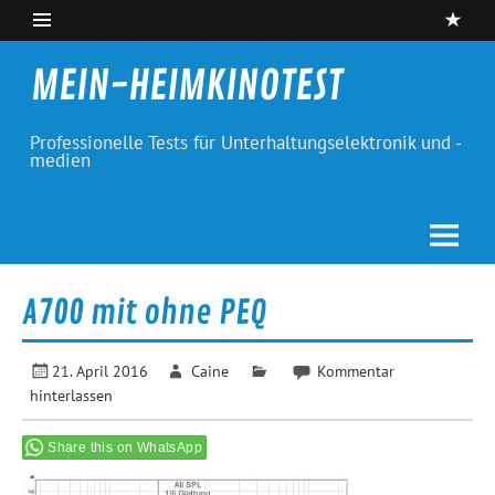
Skip
to
content
MEIN-HEIMKINOTEST
Professionelle Tests für Unterhaltungselektronik und -
medien
A700 mit ohne PEQ
21. April 2016
Caine
Kommentar
hinterlassen
Share this on WhatsApp