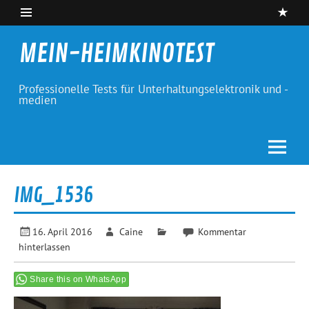
Skip
to
content
MEIN-HEIMKINOTEST
Professionelle Tests für Unterhaltungselektronik und -
medien
IMG_1536
16. April 2016
Caine
Kommentar
hinterlassen
Share this on WhatsApp