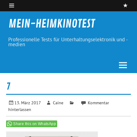
Skip
to
content
MEIN-HEIMKINOTEST
Professionelle Tests für Unterhaltungselektronik und -
medien
7
13. März 2017
Caine
Kommentar
hinterlassen
Share this on WhatsApp