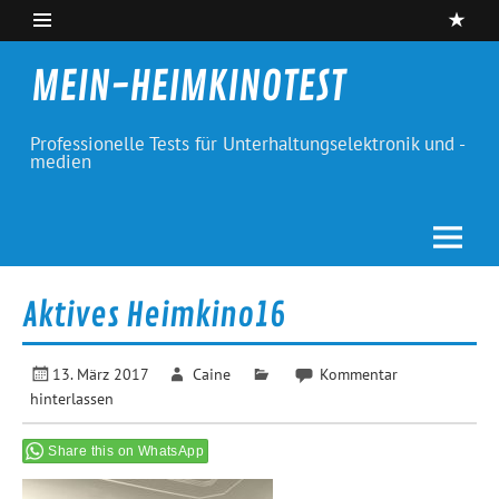
Skip
to
content
MEIN-HEIMKINOTEST
Professionelle Tests für Unterhaltungselektronik und -
medien
Aktives Heimkino16
13. März 2017
Caine
Kommentar
hinterlassen
Share this on WhatsApp