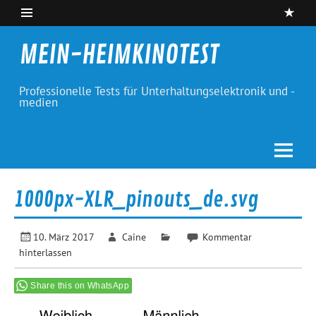
Skip
to
content
MEIN-HEIMKINOTEST
Professionelle Tests für Unterhaltungselektronik und -
medien
1000px-XLR_pinouts_de.svg
10. März 2017
Caine
Kommentar
hinterlassen
Share this on WhatsApp