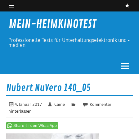
Skip
to
content
MEIN-HEIMKINOTEST
Professionelle Tests für Unterhaltungselektronik und -
medien
Nubert NuVero 140_05
4. Januar 2017
Caine
Kommentar
hinterlassen
Share this on WhatsApp