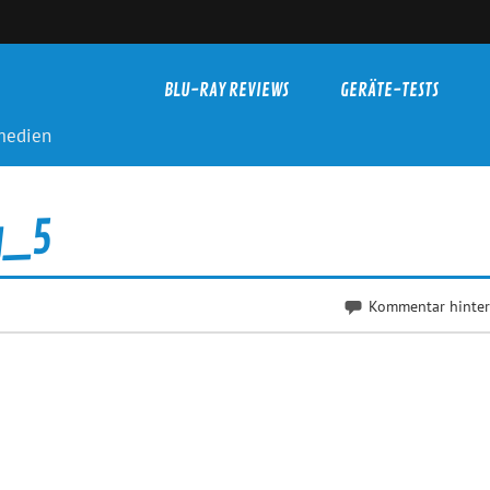
BLU-RAY REVIEWS
GERÄTE-TESTS
-medien
g_5
Kommentar hinter