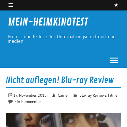
Skip
to
content
MEIN-HEIMKINOTEST
Professionelle Tests für Unterhaltungselektronik und -
medien
Nicht auflegen! Blu-ray Review
17. November 2015
Caine
Blu-ray Reviews
,
Filme
Ein Kommentar