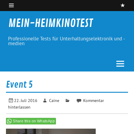
Skip
to
content
MEIN-HEIMKINOTEST
Professionelle Tests für Unterhaltungselektronik und -
medien
Event 5
22. Juli 2016
Caine
Kommentar
hinterlassen
Share this on WhatsApp