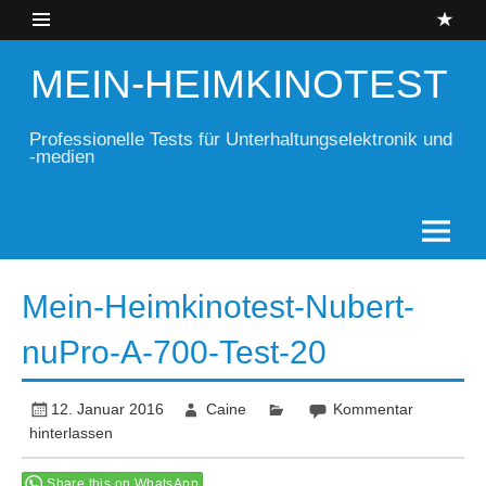
Skip
to
content
MEIN-HEIMKINOTEST
Professionelle Tests für Unterhaltungselektronik und
-medien
Mein-Heimkinotest-Nubert-
nuPro-A-700-Test-20
12. Januar 2016
Caine
Kommentar
hinterlassen
Share this on WhatsApp