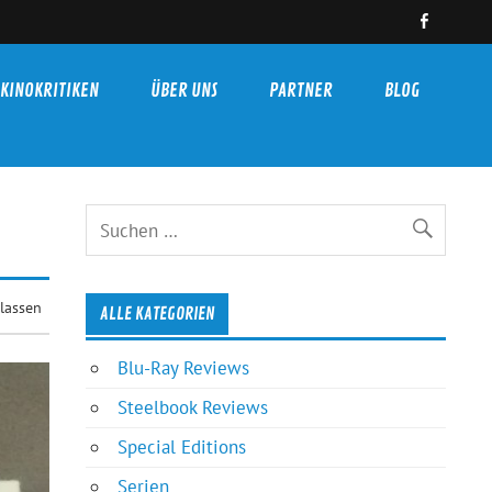
KINOKRITIKEN
ÜBER UNS
PARTNER
BLOG
lassen
ALLE KATEGORIEN
Blu-Ray Reviews
Steelbook Reviews
Special Editions
Serien