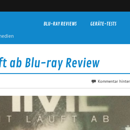
BLU-RAY REVIEWS
GERÄTE-TESTS
-medien
uft ab Blu-ray Review
Kommentar hinter