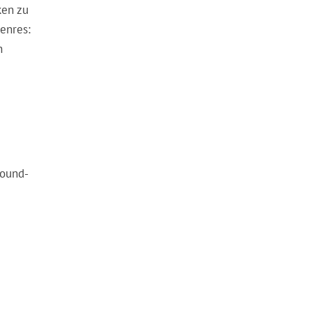
ken zu
enres:
n
Sound-