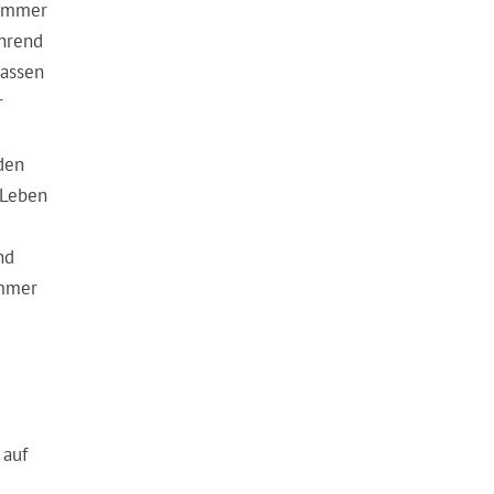
 immer
ährend
lassen
r
den
 Leben
nd
immer
 auf