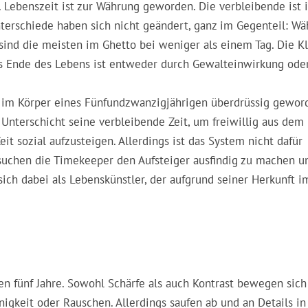
h. Lebenszeit ist zur Währung geworden. Die verbleibende ist
terschiede haben sich nicht geändert, ganz im Gegenteil: W
sind die meisten im Ghetto bei weniger als einem Tag. Die K
as Ende des Lebens ist entweder durch Gewalteinwirkung ode
 im Körper eines Fünfundzwanzigjährigen überdrüssig gewor
er Unterschicht seine verbleibende Zeit, um freiwillig aus dem
it sozial aufzusteigen. Allerdings ist das System nicht dafür
ersuchen die Timekeeper den Aufsteiger ausfindig zu machen u
sich dabei als Lebenskünstler, der aufgrund seiner Herkunft 
ten fünf Jahre. Sowohl Schärfe als auch Kontrast bewegen sich
igkeit oder Rauschen. Allerdings saufen ab und an Details in