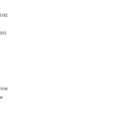
irkt
ass
eine
le