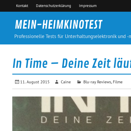
Skip
Kontakt
Datenschutzerklärung
Impressum
to
content
MEIN-HEIMKINOTEST
Professionelle Tests für Unterhaltungselektronik und 
In Time – Deine Zeit lä
11. August 2015
Caine
Blu-ray Reviews
,
Filme