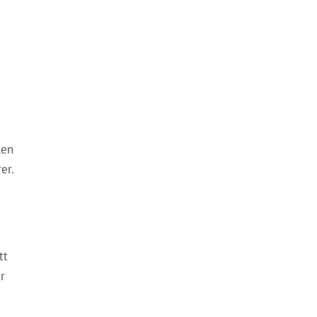
ken
er.
tt
r