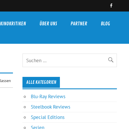
KINOKRITIKEN
ÜBER UNS
PARTNER
BLOG
lassen
ALLE KATEGORIEN
Blu-Ray Reviews
Steelbook Reviews
Special Editions
Serien