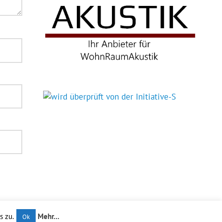
s zu.
Mehr...
Ok
Erstellt mit
WordPress
und
Glades
.