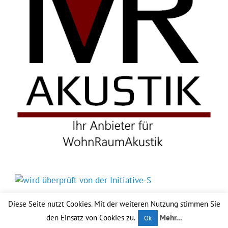
Diese Seite nutzt Cookies. Mit der weiteren Nutzung stimmen Sie
den Einsatz von Cookies zu.
Mehr...
Ok
Erstellt mit
WordPress
und
Glades
.