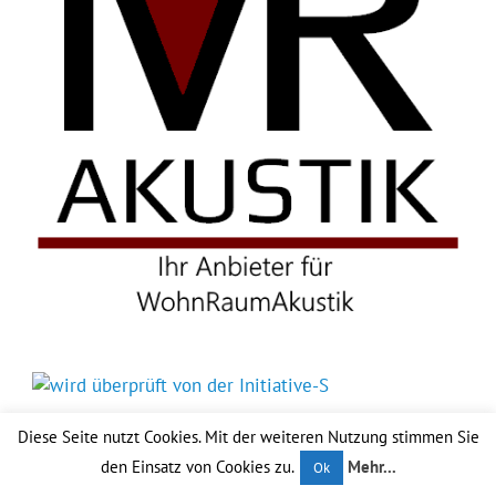
Diese Seite nutzt Cookies. Mit der weiteren Nutzung stimmen Sie
den Einsatz von Cookies zu.
Mehr...
Ok
Erstellt mit
WordPress
und
Glades
.