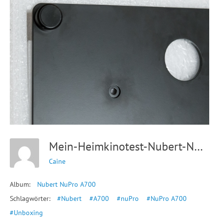
Mein-Heimkinotest-Nubert-NuPro-A-700-Test-14
Caine
Album:
Nubert NuPro A700
Schlagwörter:
#Nubert
#A700
#nuPro
#NuPro A700
#Unboxing