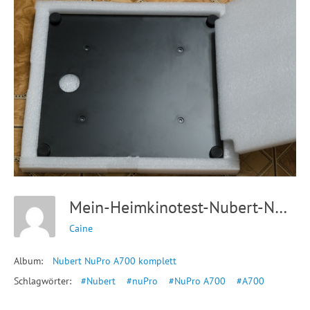
Mein-Heimkinotest-Nubert-NuPro-A-700-Test-12
Caine
Album:
Nubert NuPro A700 komplett
Schlagwörter:
#Nubert
#nuPro
#NuPro A700
#A700