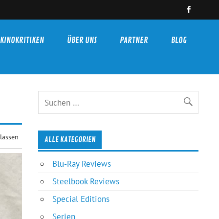
KINOKRITIKEN
ÜBER UNS
PARTNER
BLOG
lassen
ALLE KATEGORIEN
Blu-Ray Reviews
Steelbook Reviews
Special Editions
Serien