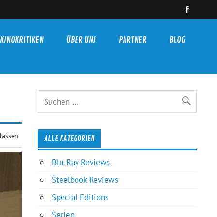
KINOKRITIKEN
ÜBER UNS
PARTNER
BLOG
lassen
ALLE KATEGORIEN
Blu-Ray Reviews
Steelbook Reviews
Special Editions
Serien