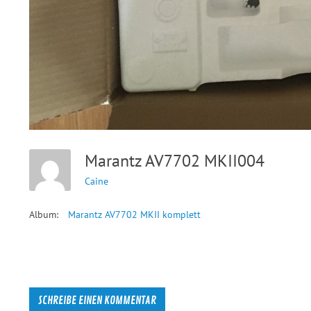
Marantz AV7702 MKII004
Caine
Album:
Marantz AV7702 MKII komplett
SCHREIBE EINEN KOMMENTAR