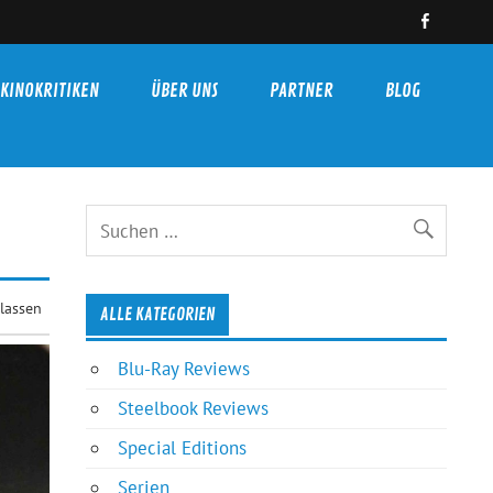
KINOKRITIKEN
ÜBER UNS
PARTNER
BLOG
lassen
ALLE KATEGORIEN
Blu-Ray Reviews
Steelbook Reviews
Special Editions
Serien