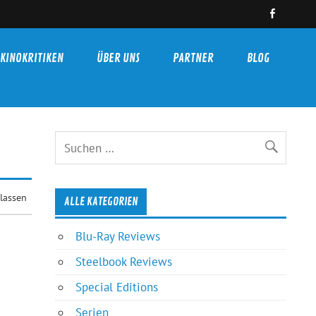
KINOKRITIKEN
ÜBER UNS
PARTNER
BLOG
lassen
ALLE KATEGORIEN
Blu-Ray Reviews
Steelbook Reviews
Special Editions
Serien