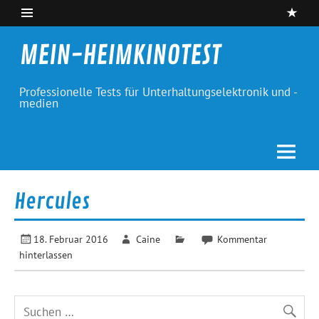
Skip
to
content
MEIN-HEIMKINOTEST
Professionelle Tests für Unterhaltungselektronik und -
medien
Hercules
18. Februar 2016
Caine
Kommentar
hinterlassen