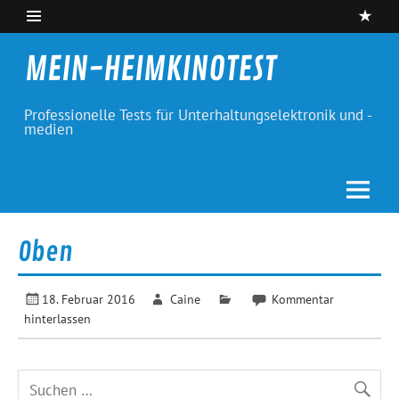
Skip
to
content
MEIN-HEIMKINOTEST
Professionelle Tests für Unterhaltungselektronik und -
medien
Oben
18. Februar 2016
Caine
Kommentar
hinterlassen