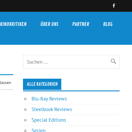
KINOKRITIKEN
ÜBER UNS
PARTNER
BLOG
lassen
ALLE KATEGORIEN
Blu-Ray Reviews
Steelbook Reviews
Special Editions
Serien