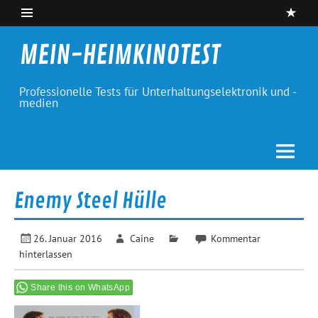
Skip
to
content
MEIN-HEIMKINOTEST
Professionelle Tests für Unterhaltungselektronik und -
medien
Enemy Steel Hülle
26. Januar 2016
Caine
Kommentar
hinterlassen
Share this on WhatsApp