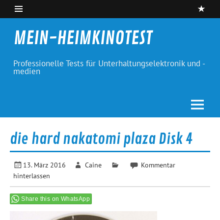
Skip
to
content
MEIN-HEIMKINOTEST
Professionelle Tests für Unterhaltungselektronik und -
medien
die hard nakatomi plaza Disk 4
13. März 2016
Caine
Kommentar
hinterlassen
Share this on WhatsApp