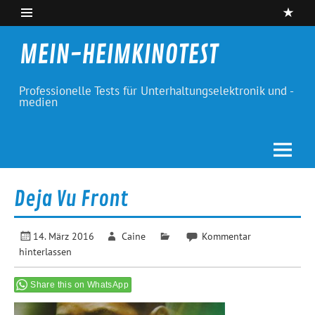
Skip
to
content
MEIN-HEIMKINOTEST
Professionelle Tests für Unterhaltungselektronik und -
medien
Deja Vu Front
14. März 2016
Caine
Kommentar
hinterlassen
Share this on WhatsApp