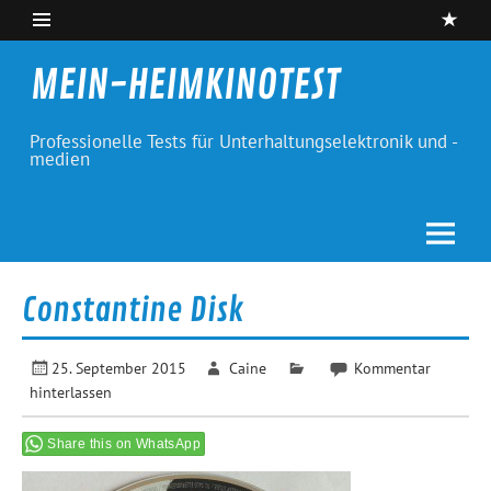
Skip
to
content
MEIN-HEIMKINOTEST
Professionelle Tests für Unterhaltungselektronik und -
medien
Constantine Disk
25. September 2015
Caine
Kommentar
hinterlassen
Share this on WhatsApp