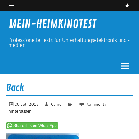
Skip
to
content
MEIN-HEIMKINOTEST
Professionelle Tests für Unterhaltungselektronik und -
medien
Back
20. Juli 2015
Caine
Kommentar
hinterlassen
Share this on WhatsApp