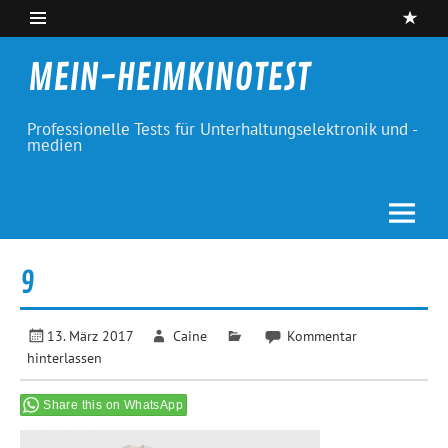
Skip
to
content
MEIN-HEIMKINOTEST
Professionelle Tests für Unterhaltungselektronik und -
medien
9
13. März 2017
Caine
Kommentar
hinterlassen
Share this on WhatsApp