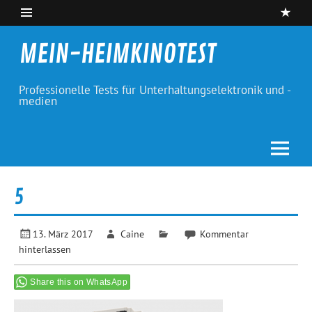
Skip
to
content
MEIN-HEIMKINOTEST
Professionelle Tests für Unterhaltungselektronik und -
medien
5
13. März 2017
Caine
Kommentar
hinterlassen
Share this on WhatsApp