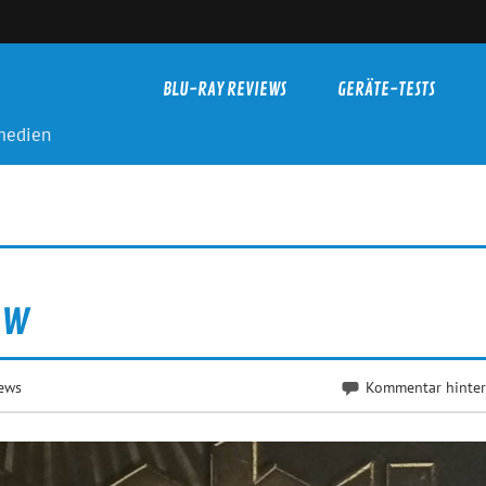
BLU-RAY REVIEWS
GERÄTE-TESTS
-medien
ew
ews
Kommentar hinter