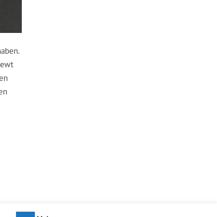
haben.
iewt
ten
len