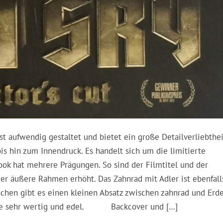
st aufwendig gestaltet und bietet ein große Detailverliebthei
s hin zum Innendruck. Es handelt sich um die limitierte
ook hat mehrere Prägungen. So sind der Filmtitel und der
t der äußere Rahmen erhöht. Das Zahnrad mit Adler ist ebenfall
schen gibt es einen kleinen Absatz zwischen zahnrad und Erde
anze sehr wertig und edel. Backcover und […]