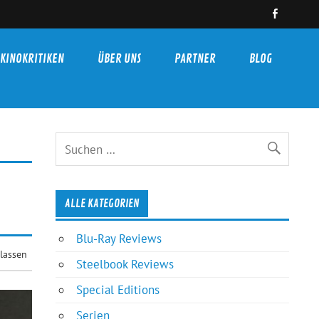
KINOKRITIKEN
ÜBER UNS
PARTNER
BLOG
ALLE KATEGORIEN
Blu-Ray Reviews
lassen
Steelbook Reviews
Special Editions
Serien