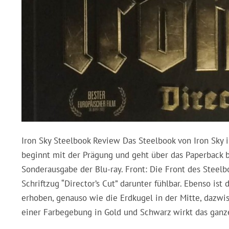
Iron Sky Steelbook Review Das Steelbook von Iron Sky i
beginnt mit der Prägung und geht über das Paperback bi
Sonderausgabe der Blu-ray. Front: Die Front des Steelb
Schriftzug “Director’s Cut” darunter fühlbar. Ebenso is
erhoben, genauso wie die Erdkugel in der Mitte, dazwi
einer Farbegebung in Gold und Schwarz wirkt das g